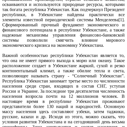
осваиваются и используются природные ресурсы, которыми
так богата республика Узбекистан. Как подчеркнул Президент
республики, в Узбекистане найдены практически все
элементы известной периодической системы Менделеева[1].
Сформированный прочный фундамент экономического и
финансового потенциала в республике Узбекистане, а также
надежные механизмы управления финансово-банковской
системы позволили смягчить влияние мирового
экономического кризиса на экономику Узбекистана.
Важной особенностью республики Узбекистан является то,
что она не имеет прямого выхода к морю или океану. Такое
расположение создает в Узбекистане жаркий, сухой и резко
континентальный климат, а также обилие тепла и света,
позволяющее называть страну - “Солнечный Узбекистан”.
Республика Узбекистан занимает третье место по численности
населения среди стран, входящих в состав СНГ, уступая
России и Украине. За последние три десятилетия численность
населения возросла почти на 12 миллионов человек. В
настоящее время в республике Узбекистан проживают
представители более 130 наций и народностей. Основную
массу населения здесь составляют узбеки, затем таджики,
русские, казахи и др. Исходя из этого, можно сказать, что
условия развития Узбекистана и на сегодняшний день весьма
специфичны. Здесь учитывается и состав населения, и